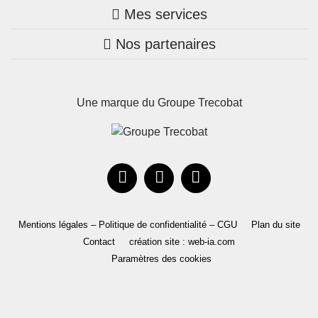
Mes services
Nos annonces
Bretagne
Nos partenaires
Mon compte Trecobois
Maison + terrain
Pays de la Loire
Nos réalisations
Mon compte Nestor
Terrains constructibles
Nouvelle-Aquitaine
Une marque du Groupe Trecobat
Parrainez un proche!
Occitanie
Actualités
Recrutement
Le Groupe
Mentions légales – Politique de confidentialité – CGU
Plan du site
Contact
création site : web-ia.com
Paramètres des cookies