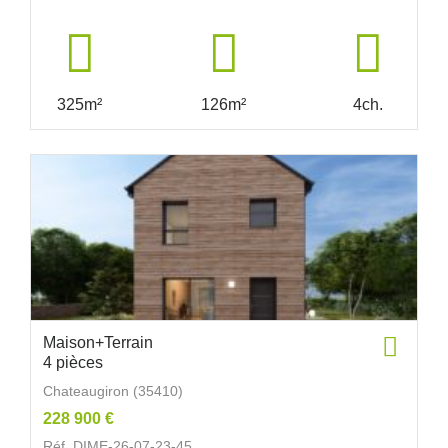
325m²
126m²
4ch.
Maison+Terrain
4 pièces
Chateaugiron (35410)
228 900 €
Réf. DIME-26-07-23-45