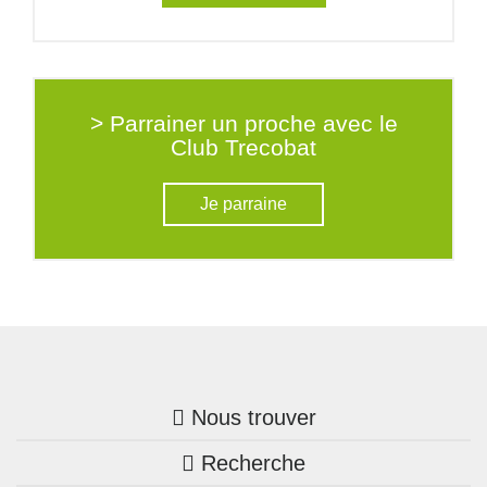
> Parrainer un proche avec le
Club Trecobat
Je parraine
Nous trouver
Recherche
Trouver une agence