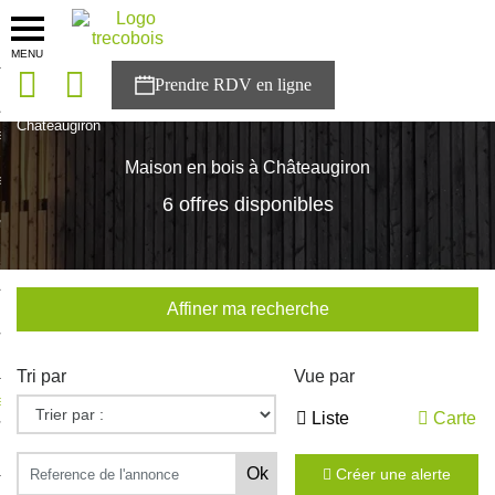
MENU
onces
Accueil
>
Nos maisons
>
Bretagne
>
Ille-et-Vilaine
>
Châteaugiron
sons
Maison en bois à Châteaugiron
es solutions
6 offres disponibles
nces
r Trecobois
Affiner ma recherche
nstruction
Tri par
Vue par
ecter à NESTOR
Liste
Carte
ompte
Créer une alerte