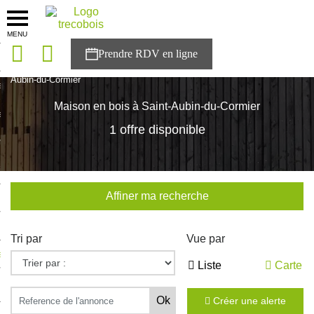
MENU
onces
Accueil
>
Nos maisons
>
Bretagne
>
Ille-et-Vilaine
>
Saint-
Aubin-du-Cormier
sons
Maison en bois à Saint-Aubin-du-Cormier
es solutions
1 offre disponible
nces
r Trecobois
Affiner ma recherche
nstruction
Tri par
Vue par
ecter à NESTOR
Liste
Carte
ompte
Créer une alerte