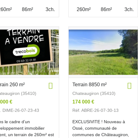
260m²
86m²
3ch.
260m²
86m²
3ch.
rrain 260 m²
Terrain 8850 m²
teaugiron (35410)
Chateaugiron (35410)
 000 €
174 000 €
. DIME-26-07-23-43
Réf. ABRE-26-07-30-13
s le cadre d’un
EXCLUSIVITE ! Nouveau à
eloppement immobilier
Ossé, communauté de
ent, un terrain de 260m² est
communes de Châteaugiron,