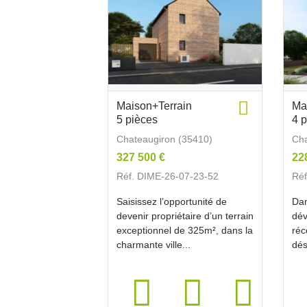
Maison+Terrain
Ma
5 pièces
4 
Chateaugiron (35410)
Cha
327 500 €
22
Réf. DIME-26-07-23-52
Réf
Saisissez l’opportunité de
Dan
devenir propriétaire d’un terrain
dév
exceptionnel de 325m², dans la
réc
charmante ville...
dés