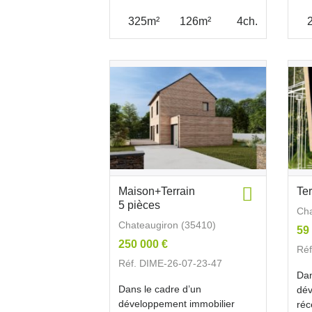
325m²
126m²
4ch.
Maison+Terrain
Te
5 pièces
Cha
Chateaugiron (35410)
59
250 000 €
Réf
Réf. DIME-26-07-23-47
Dan
Dans le cadre d’un
dév
développement immobilier
réc