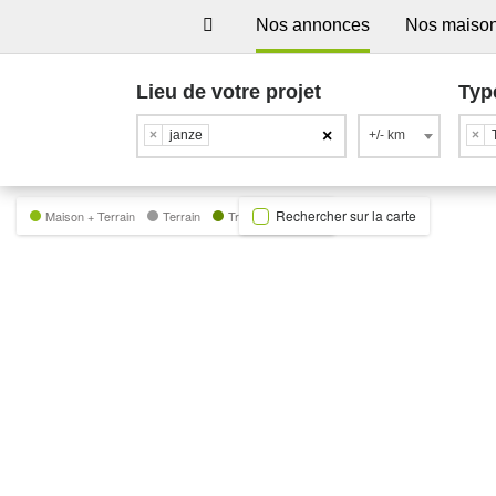
Nos annonces
Nos maiso
Lieu de votre projet
Typ
×
×
janze
+/- km
×
Rechercher sur la carte
Maison + Terrain
Terrain
Trecobat Green