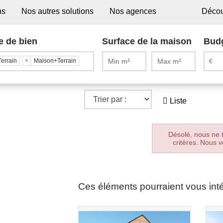
ns
Nos autres solutions
Nos agences
Décou
e de bien
Surface de la maison
Bud
Terrain
×
Maison+Terrain
Liste
Désolé, nous ne 
critères. Nous v
Ces éléments pourraient vous int