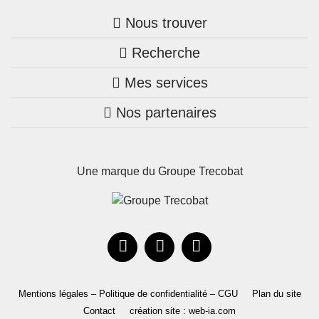
Nous trouver
Recherche
Trouver une agence
Mes services
Nos annonces
Bretagne
Nos partenaires
Mon compte Trecobois
Maison + terrain
Pays de la Loire
Nos réalisations
Mon compte Nestor
Terrains constructibles
Nouvelle-Aquitaine
Une marque du Groupe Trecobat
Parrainez un proche!
Occitanie
Actualités
Recrutement
Le Groupe
Mentions légales – Politique de confidentialité – CGU
Plan du site
Contact
création site : web-ia.com