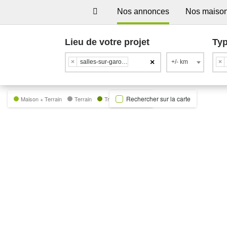
Nos annonces
Nos maiso
Lieu de votre projet
Typ
×
×
salles-sur-garonne
+/- km
×
Rechercher sur la carte
Maison + Terrain
Terrain
Trecobat Green