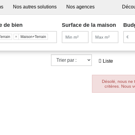
ns
Nos autres solutions
Nos agences
Décou
e de bien
Surface de la maison
Bud
Terrain
×
Maison+Terrain
Liste
Désolé, nous ne 
critères. Nous v