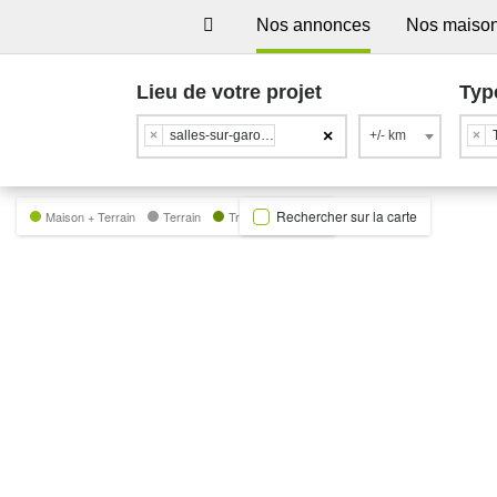
Nos annonces
Nos maiso
Lieu de votre projet
Typ
×
×
salles-sur-garonne
+/- km
×
Rechercher sur la carte
Maison + Terrain
Terrain
Trecobat Green