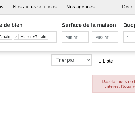
ns
Nos autres solutions
Nos agences
Décou
e de bien
Surface de la maison
Bud
Terrain
×
Maison+Terrain
Liste
Désolé, nous ne 
critères. Nous v