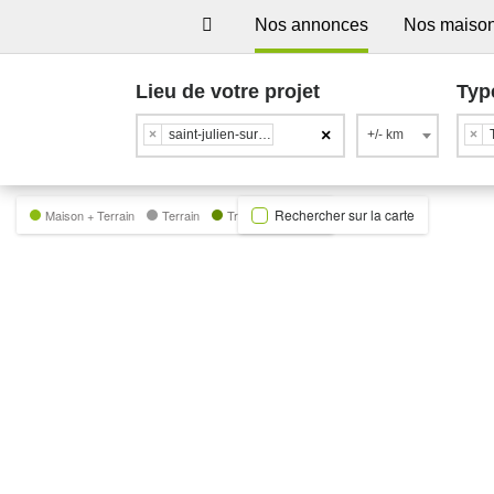
Nos annonces
Nos maiso
Lieu de votre projet
Typ
×
×
saint-julien-sur-garonne
+/- km
×
Rechercher sur la carte
Maison + Terrain
Terrain
Trecobat Green