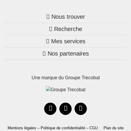
Nous trouver
Recherche
Trouver une agence
Mes services
Nos annonces
Bretagne
Nos partenaires
Mon compte Trecobois
Maison + terrain
Pays de la Loire
Nos réalisations
Mon compte Nestor
Terrains constructibles
Nouvelle-Aquitaine
Une marque du Groupe Trecobat
Parrainez un proche!
Occitanie
Actualités
Recrutement
Le Groupe
Mentions légales – Politique de confidentialité – CGU
Plan du site