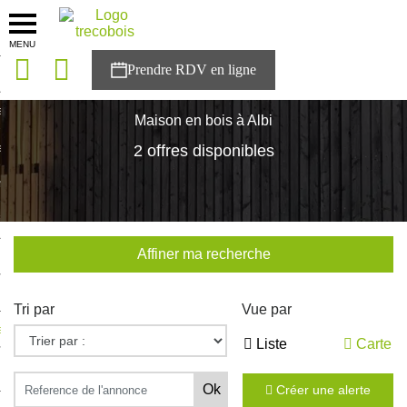
MENU
onces
Accueil
>
Nos maisons
>
Occitanie
>
Tarn
>
Albi
sons
Maison en bois à Albi
es solutions
2 offres disponibles
nces
r Trecobois
Affiner ma recherche
nstruction
Tri par
Vue par
ecter à NESTOR
Liste
Carte
ompte
Créer une alerte