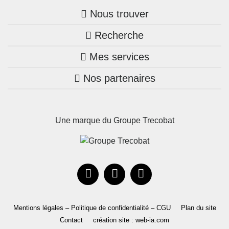
Nous trouver
Recherche
Trouver une agence
Mes services
Nos annonces
Bretagne
Nos partenaires
Mon compte Trecobois
Maison + terrain
Pays de la Loire
Nos réalisations
Mon compte Nestor
Terrains constructibles
Nouvelle-Aquitaine
Une marque du Groupe Trecobat
Parrainez un proche!
Occitanie
Actualités
Recrutement
Le Groupe
Mentions légales – Politique de confidentialité – CGU
Plan du site
Contact
création site : web-ia.com