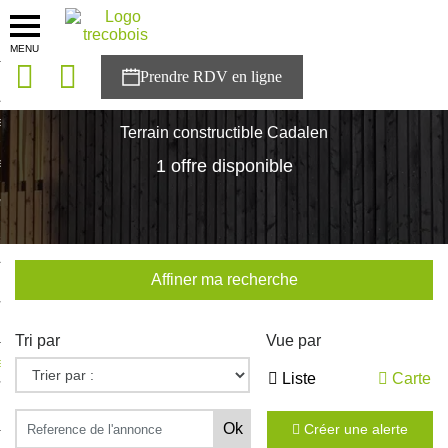
MENU
onces
Accueil
>
Nos maisons
>
Occitanie
>
Tarn
>
Cadalen
sons
Terrain constructible Cadalen
es solutions
1 offre disponible
nces
r Trecobois
Affiner ma recherche
nstruction
Tri par
Vue par
ecter à NESTOR
Liste
Carte
ompte
Créer une alerte