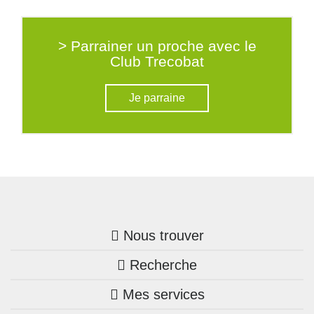
> Parrainer un proche avec le
Club Trecobat
Je parraine
Nous trouver
Recherche
Trouver une agence
Mes services
Nos annonces
Bretagne