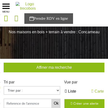
MENU
onces
Accueil
>
Nos maisons
>
Bretagne
>
Finistère
>
Concarneau
sons
Nos maisons en bois + terrain à vendre : Concarneau
es solutions
nces
r Trecobois
Affiner ma recherche
nstruction
Tri par
Vue par
ecter à NESTOR
Liste
Carte
ompte
Créer une alerte