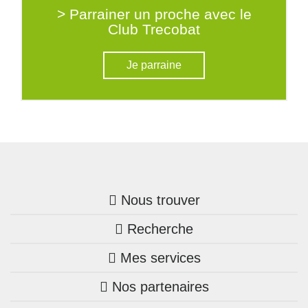
> Parrainer un proche avec le
Club Trecobat
Je parraine
Nous trouver
Recherche
Trouver une agence
Mes services
Nos annonces
Bretagne
Nos partenaires
Mon compte Trecobois
Maison + terrain
Pays de la Loire