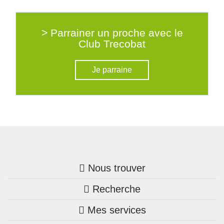
> Parrainer un proche avec le
Club Trecobat
Je parraine
Nous trouver
Recherche
Trouver une agence
Mes services
Nos annonces
Bretagne