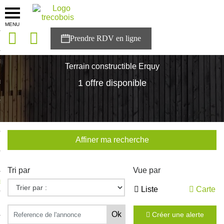
MENU
onces
Accueil
>
Nos maisons
>
Bretagne
>
Cotes-d'Armor
>
Erquy
sons
Terrain constructible Erquy
es solutions
1 offre disponible
nces
r Trecobois
Affiner ma recherche
nstruction
Tri par
Vue par
ecter à NESTOR
Liste
Carte
ompte
Créer une alerte