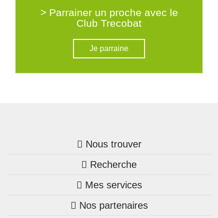
> Parrainer un proche avec le
Club Trecobat
Je parraine
Nous trouver
Recherche
Trouver une agence
Mes services
Nos annonces
Bretagne
Nos partenaires
Mon compte Trecobois
Maison + terrain
Pays de la Loire