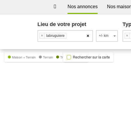
Nos annonces
Nos maiso
Lieu de votre projet
Typ
×
×
labruguiere
+/- km
×
Rechercher sur la carte
Maison + Terrain
Terrain
Trecobat Green