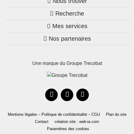
Nous trouver
Recherche
Trouver une agence
Mes services
Nos annonces
Bretagne
Nos partenaires
Mon compte Trecobois
Maison + terrain
Pays de la Loire
Nos réalisations
Mon compte Nestor
Terrains constructibles
Nouvelle-Aquitaine
Une marque du Groupe Trecobat
Parrainez un proche!
Occitanie
Actualités
Recrutement
Le Groupe
Mentions légales – Politique de confidentialité – CGU
Plan du site
Contact
création site : web-ia.com
Paramètres des cookies