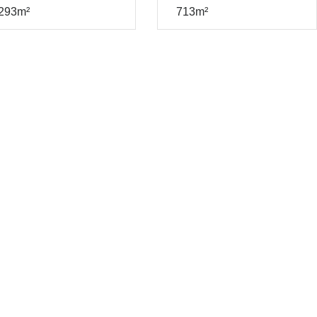
293m²
713m²