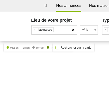
Nos annonces
Nos maiso
Lieu de votre projet
Typ
×
×
lasgraisse
+/- km
×
Rechercher sur la carte
Maison + Terrain
Terrain
Trecobat Green