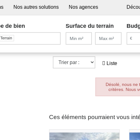
ns
Nos autres solutions
Nos agences
Décou
e de bien
Surface du terrain
Budg
Terrain
Liste
Désolé, nous ne 
critères. Nous v
Ces éléments pourraient vous int