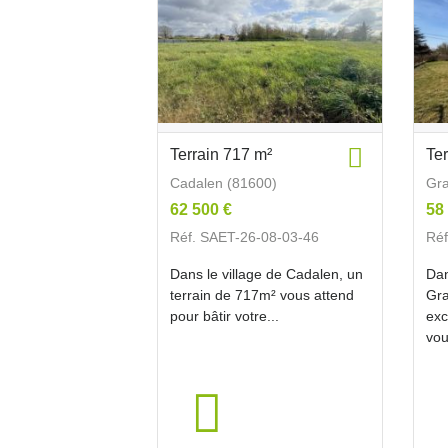
Terrain 717 m²
Te
Cadalen (81600)
Gra
62 500 €
58
Réf. SAET-26-08-03-46
Réf
Dans le village de Cadalen, un
Dan
terrain de 717m² vous attend
Gra
pour bâtir votre...
exc
vou