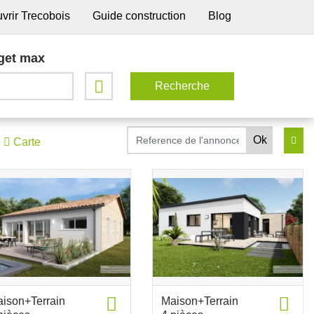
vrir Trecobois
Guide construction
Blog
get max
Carte
ison+Terrain
Maison+Terrain