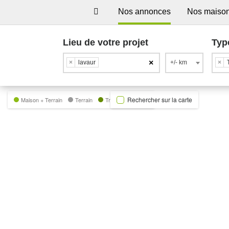
Nos annonces
Nos maiso
Lieu de votre projet
Typ
×
×
lavaur
+/- km
×
Rechercher sur la carte
Maison + Terrain
Terrain
Trecobat Green