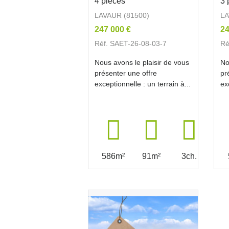
4 pièces
3 
LAVAUR (81500)
LA
247 000 €
24
Réf. SAET-26-08-03-7
Ré
Nous avons le plaisir de vous
No
présenter une offre
pr
exceptionnelle : un terrain à...
ex
586m²
91m²
3ch.