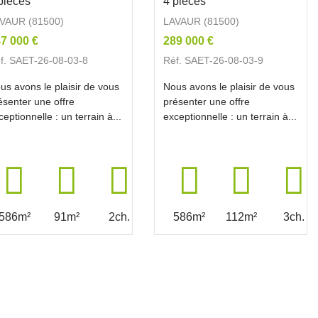
pièces
4 pièces
VAUR (81500)
LAVAUR (81500)
7 000 €
289 000 €
f. SAET-26-08-03-8
Réf. SAET-26-08-03-9
us avons le plaisir de vous
Nous avons le plaisir de vous
ésenter une offre
présenter une offre
ceptionnelle : un terrain à...
exceptionnelle : un terrain à...
586m²
91m²
2ch.
586m²
112m²
3ch.