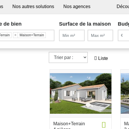
ns
Nos autres solutions
Nos agences
Décou
e de bien
Surface de la maison
Bud
Terrain
×
Maison+Terrain
Liste
Maison+Terrain
Ma