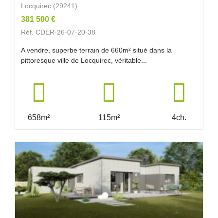
Locquirec (29241)
381 500 €
Réf. CDER-26-07-20-38
A vendre, superbe terrain de 660m² situé dans la
pittoresque ville de Locquirec, véritable...
658m²
115m²
4ch.