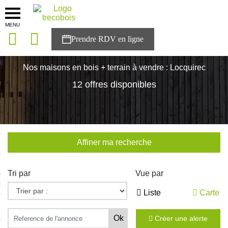
MENU
onces
Accueil
>
Nos maisons
>
Bretagne
>
Finistère
>
Locquirec
sons
Nos maisons en bois + terrain à vendre : Locquirec
es solutions
12 offres disponibles
nces
r Trecobois
Affiner ma recherche
nstruction
Tri par
Vue par
ecter à NESTOR
Liste
Carte
ompte
Créer une alerte