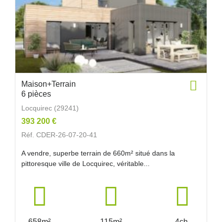
Maison+Terrain
6 pièces
Locquirec (29241)
393 200 €
Réf. CDER-26-07-20-41
A vendre, superbe terrain de 660m² situé dans la
pittoresque ville de Locquirec, véritable...
658m²
115m²
4ch.