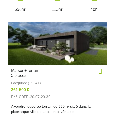
658m²
113m²
4ch.
Maison+Terrain
5 pièces
Locquirec (29241)
361 500 €
Réf. CDER-26-07-20-36
A vendre, superbe terrain de 660m² situé dans la
pittoresque ville de Locquirec, véritable...