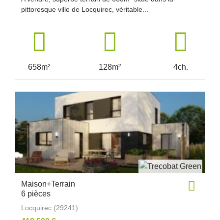
pittoresque ville de Locquirec, véritable...
658m²
128m²
4ch.
Maison+Terrain
6 pièces
Locquirec (29241)