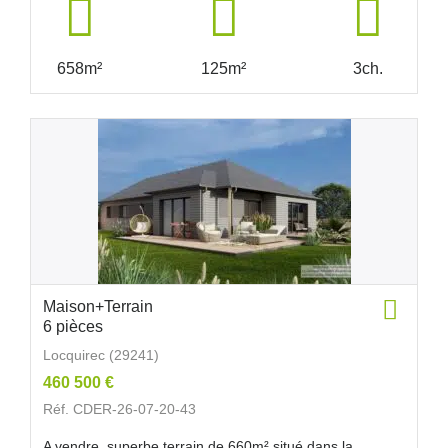
658m²
125m²
3ch.
Maison+Terrain
6 pièces
Locquirec (29241)
460 500 €
Réf. CDER-26-07-20-43
A vendre, superbe terrain de 660m² situé dans la