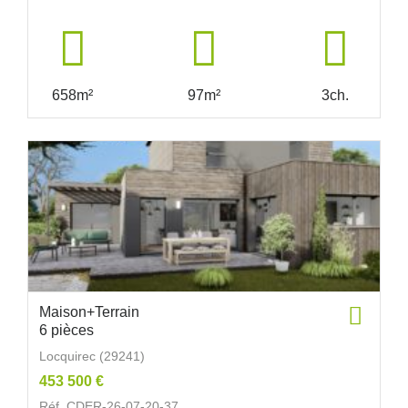
658m²
97m²
3ch.
Maison+Terrain
6 pièces
Locquirec (29241)
453 500 €
Réf. CDER-26-07-20-37