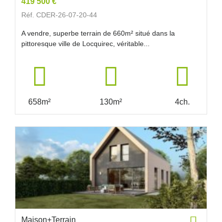
419 500 €
Réf. CDER-26-07-20-44
A vendre, superbe terrain de 660m² situé dans la
pittoresque ville de Locquirec, véritable...
658m²
130m²
4ch.
Maison+Terrain