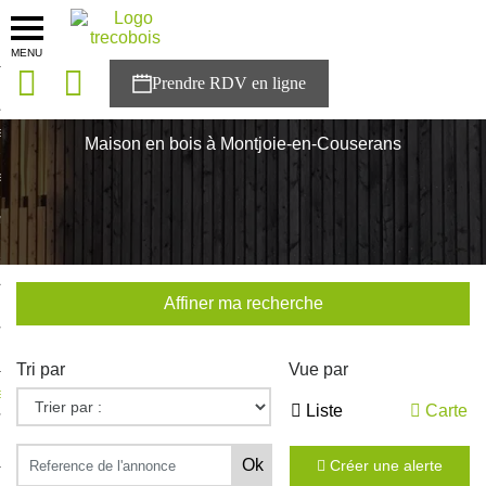
MENU
onces
Accueil
>
Nos maisons
>
Ariège
>
Montjoie-en-Couserans
sons
Maison en bois à Montjoie-en-Couserans
es solutions
nces
r Trecobois
Affiner ma recherche
nstruction
Tri par
Vue par
ecter à NESTOR
Liste
Carte
ompte
Créer une alerte