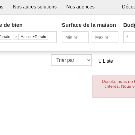
ns
Nos autres solutions
Nos agences
Décou
e de bien
Surface de la maison
Bud
Terrain
×
Maison+Terrain
Liste
Désolé, nous ne 
critères. Nous v