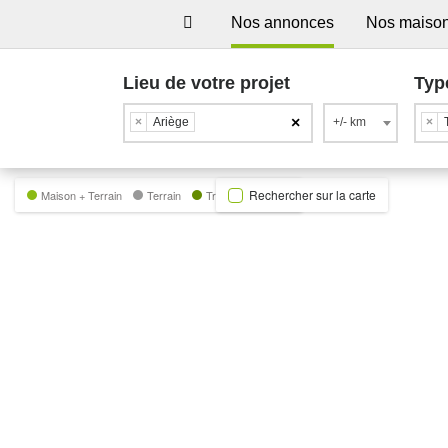
Nos annonces
Nos maiso
Lieu de votre projet
Typ
×
×
Ariège
+/- km
×
Rechercher sur la carte
Maison + Terrain
Terrain
Trecobat Green