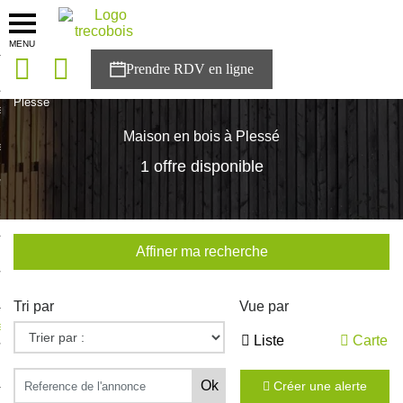
MENU
onces
Accueil
>
Nos maisons
>
Pays de la Loire
>
Loire-Atlantique
>
Plessé
sons
Maison en bois à Plessé
es solutions
1 offre disponible
nces
r Trecobois
Affiner ma recherche
nstruction
Tri par
Vue par
ecter à NESTOR
Liste
Carte
ompte
Créer une alerte