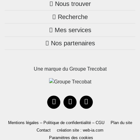
Nous trouver
Recherche
Trouver une agence
Mes services
Nos annonces
Bretagne
Nos partenaires
Mon compte Trecobois
Maison + terrain
Pays de la Loire
Nos réalisations
Mon compte Nestor
Terrains constructibles
Nouvelle-Aquitaine
Une marque du Groupe Trecobat
Parrainez un proche!
Occitanie
Actualités
Recrutement
Le Groupe
Mentions légales – Politique de confidentialité – CGU
Plan du site
Contact
création site : web-ia.com
Paramètres des cookies