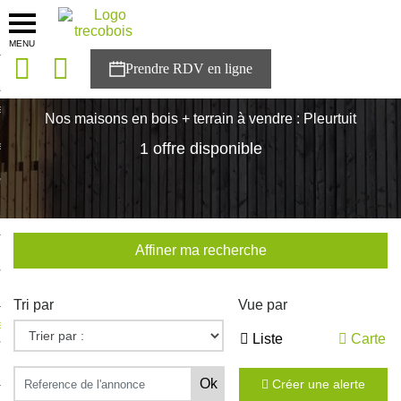
MENU
onces
Accueil
>
Nos maisons
>
Bretagne
>
Ille-et-Vilaine
>
Pleurtuit
sons
Nos maisons en bois + terrain à vendre : Pleurtuit
es solutions
1 offre disponible
nces
r Trecobois
Affiner ma recherche
nstruction
Tri par
Vue par
ecter à NESTOR
Liste
Carte
ompte
Créer une alerte