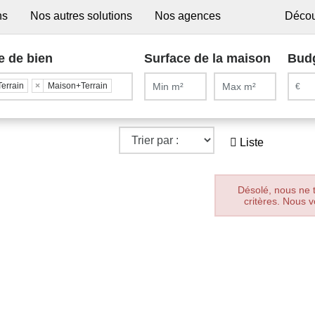
ns
Nos autres solutions
Nos agences
Décou
e de bien
Surface de la maison
Bud
Terrain
×
Maison+Terrain
Liste
Désolé, nous ne 
critères. Nous v