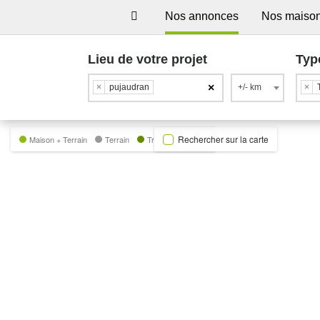
Nos annonces
Nos maiso
Lieu de votre projet
Typ
×
×
pujaudran
+/- km
×
Rechercher sur la carte
Maison + Terrain
Terrain
Trecobat Green