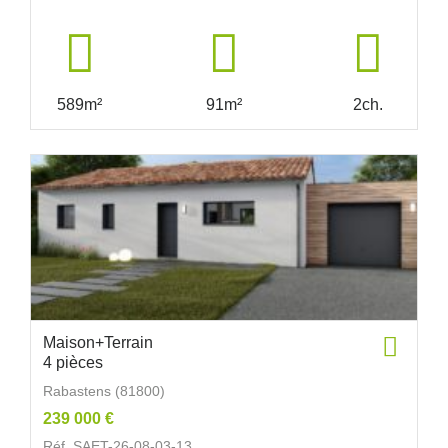
589m²
91m²
2ch.
Maison+Terrain
4 pièces
Rabastens (81800)
239 000 €
Réf. SAET-26-08-03-13