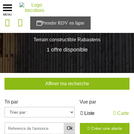
MENU
onces
Accueil
>
Nos maisons
>
Occitanie
>
Tarn
>
Rabastens
sons
Terrain constructible Rabastens
es solutions
1 offre disponible
nces
r Trecobois
Affiner ma recherche
nstruction
Tri par
Vue par
ecter à NESTOR
Liste
Carte
ompte
Créer une alerte