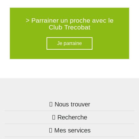
> Parrainer un proche avec le
Club Trecobat
Je parraine
Nous trouver
Recherche
Trouver une agence
Mes services
Nos annonces
Bretagne