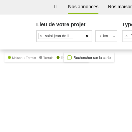
Nos annonces
Nos maiso
Lieu de votre projet
Typ
×
×
saint-jean-de-liversay
+/- km
×
Rechercher sur la carte
Maison + Terrain
Terrain
Trecobat Green