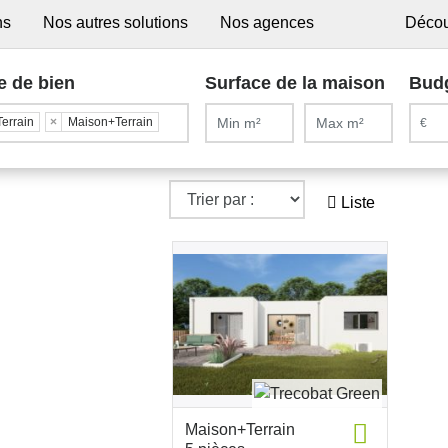
ns
Nos autres solutions
Nos agences
Décou
e de bien
Surface de la maison
Bud
Terrain
×
Maison+Terrain
Liste
Maison+Terrain