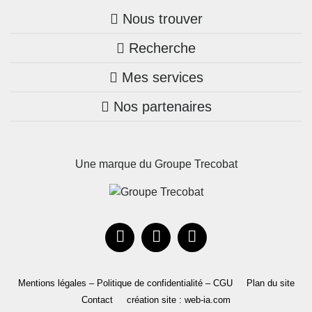
Nous trouver
Recherche
Trouver une agence
Mes services
Nos annonces
Bretagne
Nos partenaires
Mon compte Trecobois
Maison + terrain
Pays de la Loire
Nos réalisations
Mon compte Nestor
Terrains constructibles
Nouvelle-Aquitaine
Une marque du Groupe Trecobat
Parrainez un proche!
Occitanie
Actualités
Recrutement
Le Groupe
Mentions légales – Politique de confidentialité – CGU
Plan du site
Contact
création site : web-ia.com