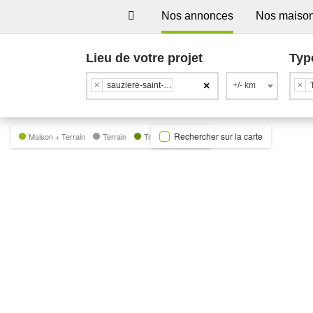
Nos annonces
Nos maiso
Lieu de votre projet
Typ
×
×
sauziere-saint-jean
+/- km
×
Rechercher sur la carte
Maison + Terrain
Terrain
Trecobat Green