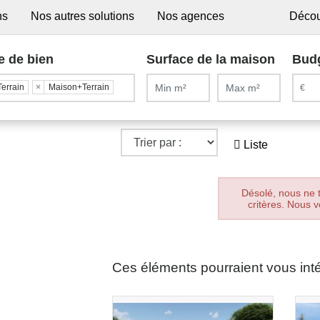
ns
Nos autres solutions
Nos agences
Décou
e de bien
Surface de la maison
Bud
Terrain
×
Maison+Terrain
Liste
Désolé, nous ne 
critères. Nous v
Ces éléments pourraient vous int