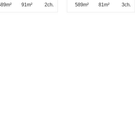
589m²
91m²
2ch.
589m²
81m²
3ch.