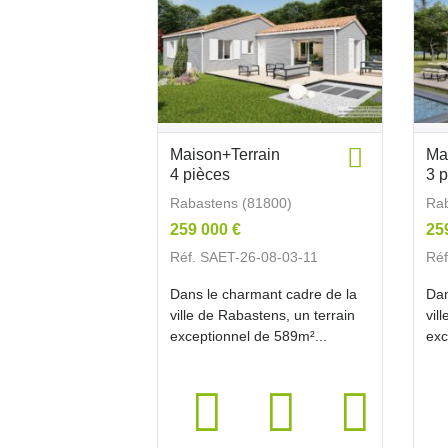
Maison+Terrain
Ma
4 pièces
3 
Rabastens (81800)
Rab
259 000 €
25
Réf. SAET-26-08-03-11
Réf
Dans le charmant cadre de la
Dan
ville de Rabastens, un terrain
vil
exceptionnel de 589m²...
exc