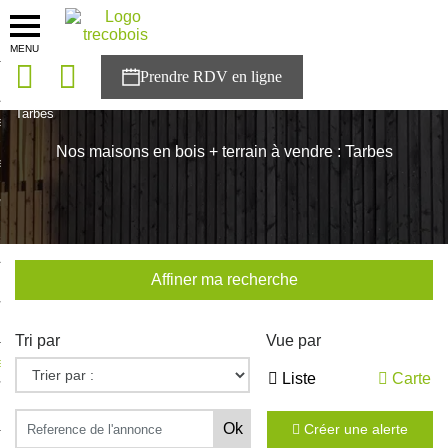
MENU
onces
Accueil
>
Nos maisons
>
Occitanie
>
Hautes-Pyrénées
>
Tarbes
sons
Nos maisons en bois + terrain à vendre : Tarbes
es solutions
nces
r Trecobois
Affiner ma recherche
nstruction
Tri par
Vue par
ecter à NESTOR
Liste
Carte
ompte
Créer une alerte