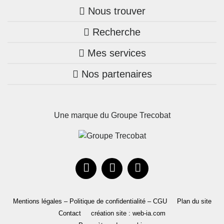
Nous trouver
Recherche
Trouver une agence
Mes services
Nos annonces
Bretagne
Nos partenaires
Mon compte Trecobois
Maison + terrain
Pays de la Loire
Nos réalisations
Mon compte Nestor
Terrains constructibles
Nouvelle-Aquitaine
Une marque du Groupe Trecobat
Parrainez un proche!
Occitanie
Actualités
Recrutement
Le Groupe
Mentions légales – Politique de confidentialité – CGU
Plan du site
Contact
création site : web-ia.com