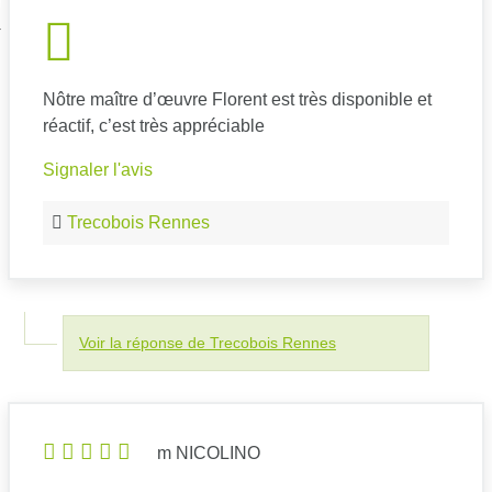
nexion
Nôtre maître d’œuvre Florent est très disponible et
réactif, c’est très appréciable
Signaler l'avis
Trecobois Rennes
Voir la réponse de Trecobois Rennes
m NICOLINO