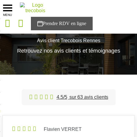
MENU
onces
Accueil
>
Avis client
>
Agence Rennes
sons
Avis client Trecobois Rennes
es solutions
Retrouvez nos avis clients et témoignages
nces
r Trecobois
nstruction
4.5/5
sur 63 avis clients
ecter à NESTOR
ompte
Flavien VERRET