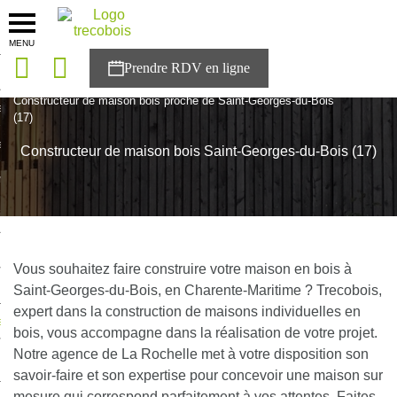
MENU
onces
Accueil
>
Agences
>
Charente-Maritime
>
Nouvelle-Aquitaine
>
Constructeur de maison bois proche de Saint-Georges-du-Bois
sons
(17)
es solutions
Constructeur de maison bois Saint-Georges-du-Bois (17)
nces
r Trecobois
nstruction
Vous souhaitez faire construire votre maison en bois à
Saint-Georges-du-Bois, en Charente-Maritime ? Trecobois,
expert dans la construction de maisons individuelles en
ecter à NESTOR
bois, vous accompagne dans la réalisation de votre projet.
Notre agence de La Rochelle met à votre disposition son
ompte
savoir-faire et son expertise pour concevoir une maison sur
mesure qui correspond parfaitement à vos attentes. Faites