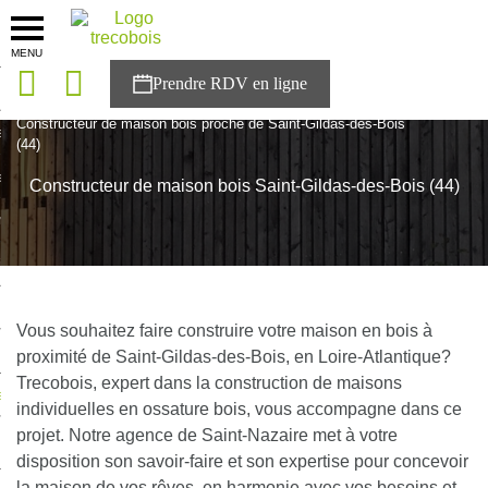
MENU
onces
Accueil
>
Agences
>
Loire-Atlantique
>
Pays de la Loire
>
Constructeur de maison bois proche de Saint-Gildas-des-Bois
sons
(44)
es solutions
Constructeur de maison bois Saint-Gildas-des-Bois (44)
nces
r Trecobois
nstruction
Vous souhaitez faire construire votre maison en bois à
proximité de Saint-Gildas-des-Bois, en Loire-Atlantique?
Trecobois, expert dans la construction de maisons
ecter à NESTOR
individuelles en ossature bois, vous accompagne dans ce
projet. Notre agence de Saint-Nazaire met à votre
ompte
disposition son savoir-faire et son expertise pour concevoir
la maison de vos rêves, en harmonie avec vos besoins et