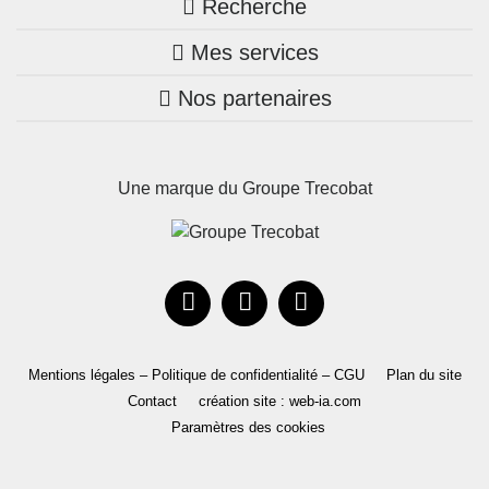
Recherche
Trouver une agence
Mes services
Nos annonces
Bretagne
Nos partenaires
Mon compte Trecobois
Maison + terrain
Pays de la Loire
Nos réalisations
Mon compte Nestor
Terrains constructibles
Nouvelle-Aquitaine
Une marque du Groupe Trecobat
Parrainez un proche!
Occitanie
Actualités
Recrutement
Le Groupe
Mentions légales – Politique de confidentialité – CGU
Plan du site
Contact
création site : web-ia.com
Paramètres des cookies