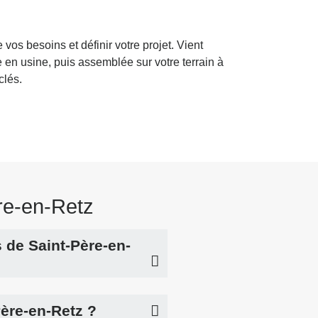
s besoins et définir votre projet. Vient
e en usine, puis assemblée sur votre terrain à
clés.
re-en-Retz
s de Saint-Père-en-
ère-en-Retz ?