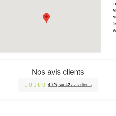
L
M
M
J
V
Nos avis clients
4.7/5
sur 42 avis clients