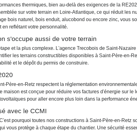
performances thermiques, bien au-delà des exigences de la RE202
semblée sur votre terrain en Loire-Atlantique, ce qui réduit les n
age bois naturel, bois enduit, alucobond ou encore zinc, vous s
 en reflétant votre personnalité.
on s'occupe aussi de votre terrain
 étape et la plus complexe. L'agence Trecobois de Saint-Nazaire
ntifier les terrains constructibles disponibles à Saint-Père-en-Re
bilité et le dépôt du permis de construire.
2020
int-Père-en-Retz respectent la réglementation environnemental
 maison est conçue pour réduire vos factures d'énergie sur le 
ovoltaïques pour aller encore plus loin dans la performance én
isé avec le CCMI
C'est pourquoi toutes nos constructions à Saint-Père-en-Retz s
 qui vous protège à chaque étape du chantier. Une sécurité esse