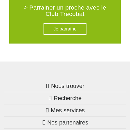
> Parrainer un proche avec le
Club Trecobat
Je parraine
Nous trouver
Recherche
Trouver une agence
Mes services
Nos annonces
Bretagne
Nos partenaires
Mon compte Trecobois
Maison + terrain
Pays de la Loire