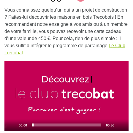
nexion
Vous connaissez quelqu’un qui a un projet de construction
? Faites-lui découvrir les maisons en bois Trecobois !
En
recommandant notre enseigne à vos amis ou à un membre
de votre famille, vous pouvez recevoir une carte cadeau
d’une valeur de 450
€. Pour cela, rien de plus simple : il
vous suffit d’intégrer le programme de parrainage
Le Club
Trecobat
.
Lecteur
vidéo
00:00
00:56