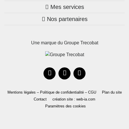
Mes services
Nos annonces
Bretagne
Nos partenaires
Mon compte Trecobois
Maison + terrain
Pays de la Loire
Nos réalisations
Mon compte Nestor
Terrains constructibles
Nouvelle-Aquitaine
Une marque du Groupe Trecobat
Parrainez un proche!
Occitanie
Actualités
Recrutement
Le Groupe
Mentions légales – Politique de confidentialité – CGU
Plan du site
Contact
création site : web-ia.com
Paramètres des cookies