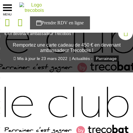
MENU
onces
Accueil
>
Blog Trecobois
>
Remportez une carte cadeau de 450
€ en devenant ambassadeur Trecobois !
sons
Remportez une carte cadeau de 450 € en devenant
es solutions
ambassadeur Trecobois !
Mis à jour le
23 mars 2022
|
Actualités -
Parrainage
nces
r Trecobois
nstruction
ecter à NESTOR
ompte