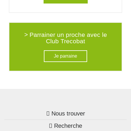
> Parrainer un proche avec le
Club Trecobat
Je parraine
Nous trouver
Recherche
Trouver une agence