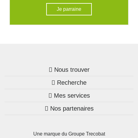
Je parraine
Nous trouver
Recherche
Trouver une agence
Mes services
Nos annonces
Bretagne
Nos partenaires
Mon compte Trecobois
Maison + terrain
Pays de la Loire
Nos réalisations
Mon compte Nestor
Terrains constructibles
Nouvelle-Aquitaine
Une marque du Groupe Trecobat
Parrainez un proche!
Occitanie