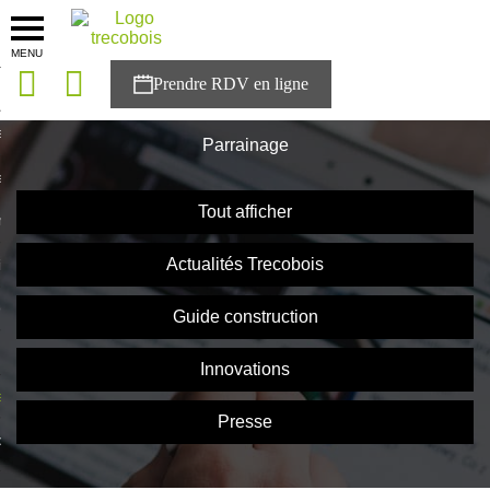
MENU
onces
Accueil
>
Parrainage
sons
Parrainage
es solutions
Tout afficher
nces
Actualités Trecobois
r Trecobois
nstruction
Guide construction
Innovations
ecter à NESTOR
Presse
ompte