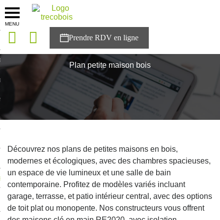
MENU
onces
Accueil
>
Plan maison
>
Plan petite maison bois
sons
Plan petite maison bois
es solutions
nces
r Trecobois
nstruction
Découvrez nos plans de petites maisons en bois,
modernes et écologiques, avec des chambres spacieuses,
un espace de vie lumineux et une salle de bain
ecter à NESTOR
contemporaine. Profitez de modèles variés incluant
garage, terrasse, et patio intérieur central, avec des options
ompte
de toit plat ou monopente. Nos constructeurs vous offrent
des maisons clé en main RE2020, avec isolation