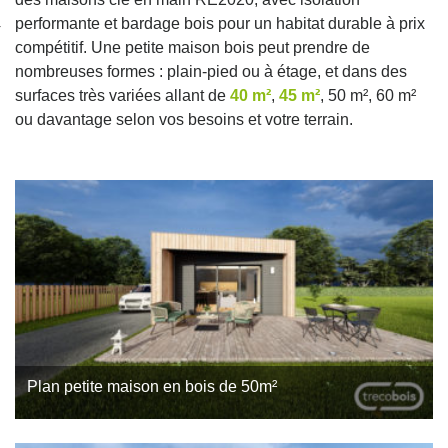
nexion
performante et bardage bois pour un habitat durable à prix
compétitif. Une petite maison bois peut prendre de
nombreuses formes : plain-pied ou à étage, et dans des
surfaces très variées allant de
40 m²
,
45 m²
, 50 m², 60 m²
ou davantage selon vos besoins et votre terrain.
Plan petite maison en bois de 50m²
Ce plan maison en bois de 50m² est la réponse parfaite pour