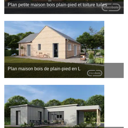
Plan petite maison bois plain-pied et toiture tuiles
Découvrez ce plan de maison bois réalisé par Trecobois,
constructeur maison bois à Saint-Nazaire. Ce plan de maison
bois plain-pied illustre parfaitement notre…
Plan maison bois de plain-pied en L
Trecobois, constructeur de maisons bois à Quimper, vous
présente un projet de maison contemporain et fonctionnel. Ce
plan de maison bois de plain-pied allie esthétique moderne…