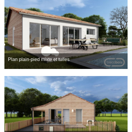
faire face aux défis du logement dans les métropoles et les
zones côtières où…
Plan plain-pied mixte et tuiles
Découvrez notre plan maison bois plain-pied spécialement
conçu pour allier confort moderne et respect de
l’environnement. Il s’agit d’un plan réalisé par l’agence
Trecobois, constructeur maison…