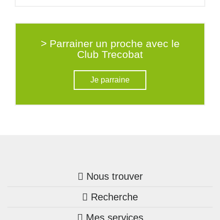
> Parrainer un proche avec le
Club Trecobat
Je parraine
Nous trouver
Recherche
Trouver une agence
Mes services
Nos annonces
Bretagne