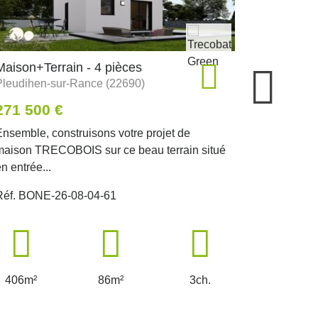
Maison+Terrain - 4 pièces
Maison+Te
Pleudihen-sur-Rance (22690)
Les-Herbi
271 500 €
239 795
Ensemble, construisons votre projet de
À vendre :
maison TRECOBOIS sur ce beau terrain situé
situé à Le
n entrée...
Réf. JLD-
Réf. BONE-26-08-04-61
305m²
406m²
86m²
3ch.