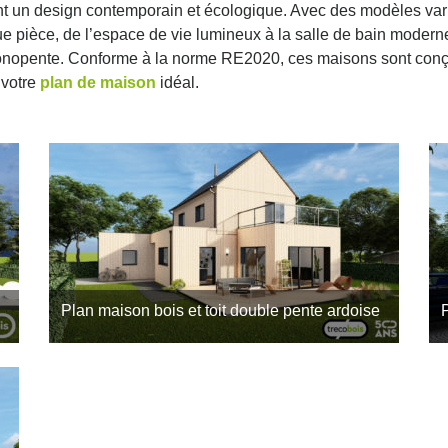
t un design contemporain et écologique. Avec des modèles vari
e pièce, de l’espace de vie lumineux à la salle de bain modern
u monopente. Conforme à la norme RE2020, ces maisons sont conç
 votre
plan de maison
idéal.
8
Plan maison bois et toit double pente ardoise
Allier tradition et modernité c’est possible ! Cet
U
avant-projet réalisé par l’agence Trecobois,
a
6
constructeur de maison bois à Lamballe en est la
m
preuve.
e