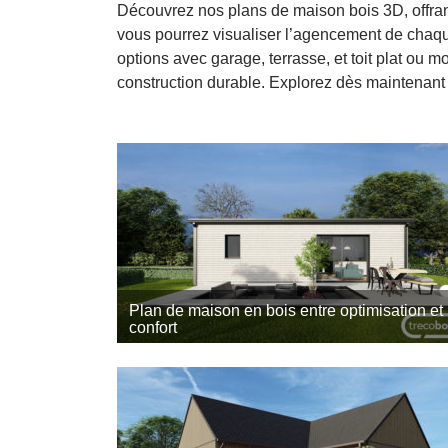
Découvrez nos plans de maison bois 3D, offran
vous pourrez visualiser l’agencement de chaqu
options avec garage, terrasse, et toit plat o
construction durable. Explorez dès maintenant
Plan de maison en bois entre optimisation et
confort
Ce projet a été réalisé par l’agence Trecobois,
constructeur de maison en bois à Nantes. Il
démontre la capacité de nos équipes à