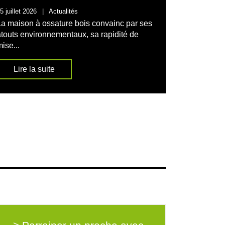
12 mai 2026
5 juillet 2026
|
Actualités
Choisir en
La maison à ossature bois convainc par ses
l’une des 
atouts environnementaux, sa rapidité de
d’un...
ise...
Lire l
Lire la suite