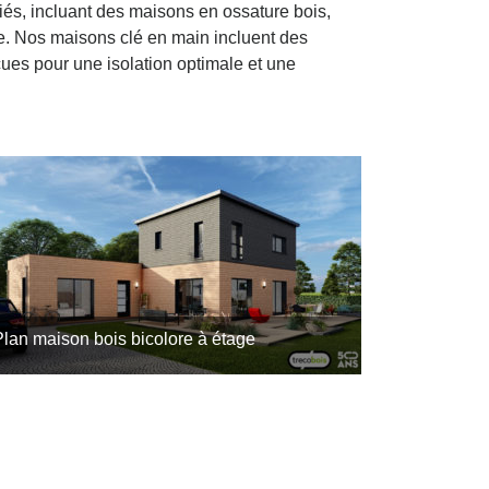
és, incluant des maisons en ossature bois,
e. Nos maisons clé en main incluent des
ues pour une isolation optimale et une
8
9
Plan maison bois bicolore à étage
n projet de maison bois qui se démarque des
utres en raison de son bardage bicolore qui
arque une délimitation entre le rez-de-chaussée
t l’étage. Ce projet de maison…