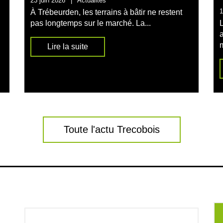
23 juin 2026
|
Actualités
1
À Trébeurden, les terrains à bâtir ne restent
n
pas longtemps sur le marché. La...
m
Lire la suite
Toute l'actu Trecobois