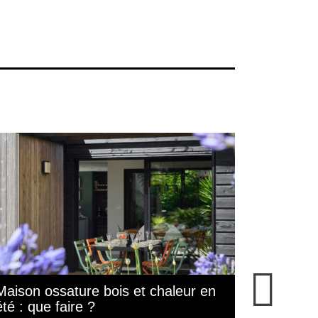
Maison ossature bois et chaleur en
Maison e
été : que faire ?