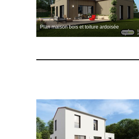
Plan maison bois et toiture ardoisée
Ce plan de maison bois 80m² est assez atypique
car il s’agit d’un rez-de-chaussée avec une toiture
double pente ardoisée dont la taille est identique
à…