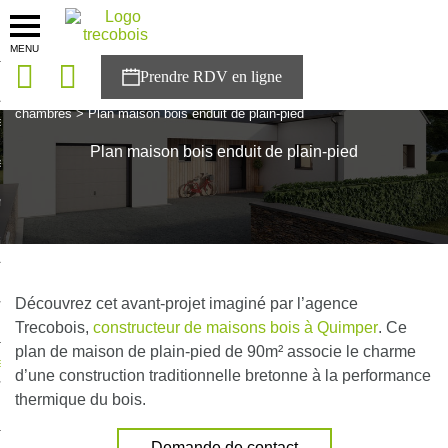
MENU
onces
Accueil
>
Plan maison
>
Plan maison bois plain pied 2
chambres
>
Plan maison bois enduit de plain-pied
sons
Plan maison bois enduit de plain-pied
es solutions
nces
r Trecobois
nstruction
Découvrez cet avant-projet imaginé par l’agence
Trecobois,
constructeur de maisons bois à Quimper
. Ce
plan de maison de plain-pied de 90m² associe le charme
ecter à NESTOR
d’une construction traditionnelle bretonne à la performance
thermique du bois.
ompte
Demande de contact