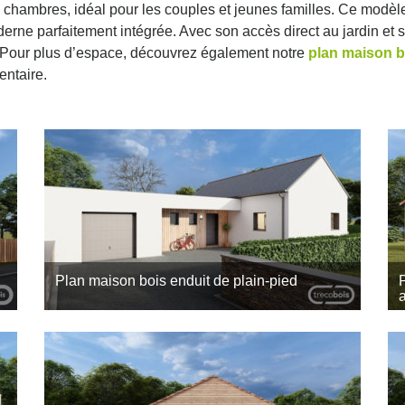
 chambres, idéal pour les couples et jeunes familles. Ce modèle
erne parfaitement intégrée. Avec son accès direct au jardin et 
té. Pour plus d’espace, découvrez également notre
plan maison b
ntaire.
7
Plan maison bois enduit de plain-pied
Découvrez cet avant-projet imaginé par l’agence
Trecobois, constructeur de maisons bois à
7
Quimper. Ce plan de maison de plain-pied de 90m²
associe le charme d’une construction…