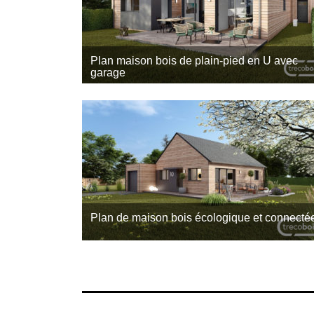
Plan maison bois de plain-pied en U avec
garage
Cette maison bois de plain-pied a été imaginée pa
notre équipe Trecobois, constructeur maison bois
Rennes. Demande de contact
Plan de maison bois écologique et connecté
Cette maison bois de plain-pied allie tradition et
modernité, conçue pour répondre aux besoins d’u
couple avec enfant, de retraités ou d’une personn
seule. L’architecture traditionnelle s’inscrit dans
une…