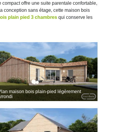
 compact offre une suite parentale confortable,
sa conception sans étage, cette maison bois
ois plain pied 3 chambres
qui conserve les
9
6
Plan maison bois plain-pied légèrement
arrondi
7
6