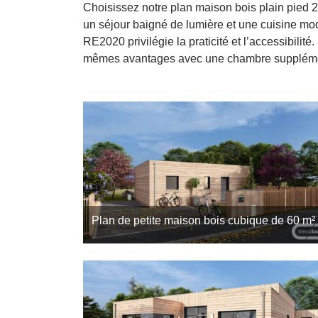
Choisissez notre plan maison bois plain pied 2
un séjour baigné de lumière et une cuisine mod
RE2020 privilégie la praticité et l’accessibili
mêmes avantages avec une chambre suppléme
Plan de petite maison bois cubique de 60 m²
Une maison bois de 60 m² peut être petite en
surface et grande en confort. La preuve en image
avec ce plan cubique réalisé par Trecobois,