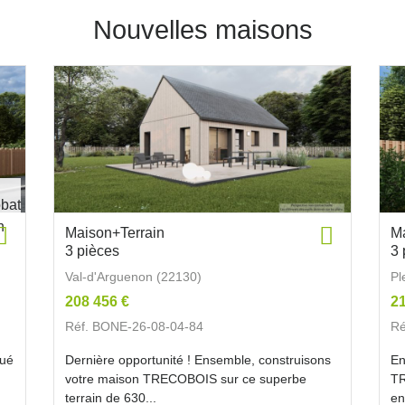
Nouvelles maisons
Maison+Terrain
Ma
3 pièces
3 
Val-d'Arguenon (22130)
Pl
208 456 €
21
Réf. BONE-26-08-04-84
Ré
tué
Dernière opportunité ! Ensemble, construisons
En
votre maison TRECOBOIS sur ce superbe
TR
terrain de 630...
en