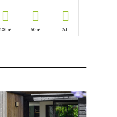
406m²
50m²
2ch.
387m²