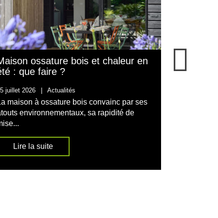
Maison ossature bois et chaleur en
Maison e
été : que faire ?
12 mai 2026
5 juillet 2026
|
Actualités
Choisir en
La maison à ossature bois convainc par ses
l’une des 
atouts environnementaux, sa rapidité de
d’un...
ise...
Lire l
Lire la suite