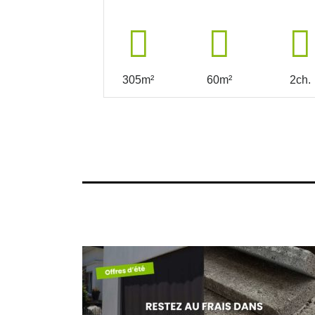
305m²
60m²
2ch.