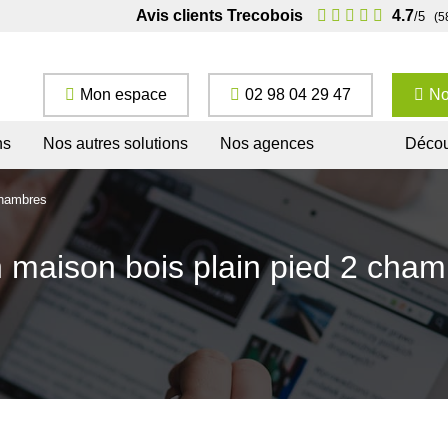
Avis clients Trecobois
4.7
/5
(5
Mon espace
02 98 04 29 47
No
ns
Nos autres solutions
Nos agences
Décou
chambres
 maison bois plain pied 2 cha