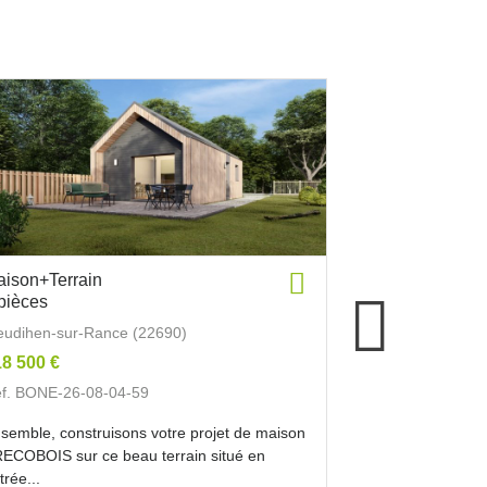
ison+Terrain
Maison+Terrai
pièces
3 pièces
eudihen-sur-Rance (22690)
LE-HINGLE (22
8 500 €
169 900 €
f. BONE-26-08-04-59
Réf. BONE-26-0
semble, construisons votre projet de maison
Ensemble, const
ECOBOIS sur ce beau terrain situé en
TRECOBOIS en os
trée...
terrain, viabilisé,