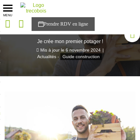
MENU
onces
Accueil
>
Blog Trecobois
>
Je crée mon premier potager !
sons
Je crée mon premier potager !
Mis à jour le
6 novembre 2024
|
es solutions
Actualités -
Guide construction
nces
r Trecobois
nstruction
ecter à NESTOR
ompte