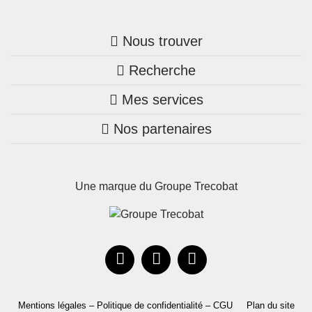
Nous trouver
Recherche
Trouver une agence
Mes services
Nos annonces
Bretagne
Nos partenaires
Mon compte Trecobois
Maison + terrain
Pays de la Loire
Nos réalisations
Mon compte Nestor
Terrains constructibles
Nouvelle-Aquitaine
Une marque du Groupe Trecobat
Parrainez un proche!
Occitanie
Actualités
Recrutement
Le Groupe
Mentions légales – Politique de confidentialité – CGU
Plan du site