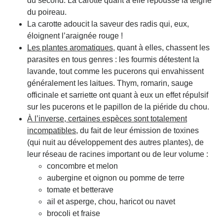
du second. La carotte quant à elle repousse la teigne
du poireau.
La carotte adoucit la saveur des radis qui, eux,
éloignent l’araignée rouge !
Les plantes aromatiques
, quant à elles, chassent les
parasites en tous genres : les fourmis détestent la
lavande, tout comme les pucerons qui envahissent
généralement les laitues. Thym, romarin, sauge
officinale et sarriette ont quant à eux un effet répulsif
sur les pucerons et le papillon de la piéride du chou.
À l’inverse, certaines espèces sont totalement
incompatibles
, du fait de leur émission de toxines
(qui nuit au développement des autres plantes), de
leur réseau de racines important ou de leur volume :
concombre et melon
aubergine et oignon ou pomme de terre
tomate et betterave
ail et asperge, chou, haricot ou navet
brocoli et fraise