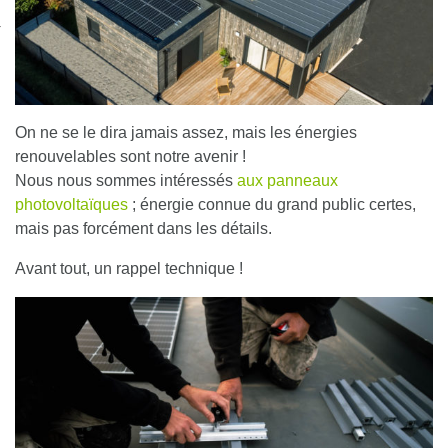
nexion
On ne se le dira jamais assez, mais les énergies
renouvelables sont notre avenir !
Nous nous sommes intéressés
aux panneaux
photovoltaïques
; énergie connue du grand public certes,
mais pas forcément dans les détails.
Avant tout, un
rappel technique
!