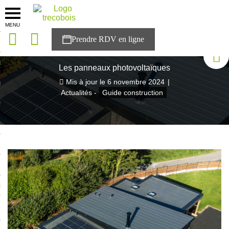
MENU
onces
Accueil
>
Blog Trecobois
>
Les panneaux photovoltaïques
sons
Les panneaux photovoltaïques
Mis à jour le
6 novembre 2024
|
es solutions
Actualités -
Guide construction
nces
r Trecobois
nstruction
ecter à NESTOR
ompte