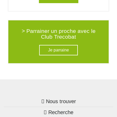
> Parrainer un proche avec le
Club Trecobat
Je parraine
Nous trouver
Recherche
Trouver une agence