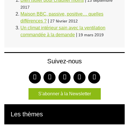
Bien isoler pour chauffer moins
|
13 septembre
2017
Maison BBC, passive, positive… quelles
différences ?
|
27 février 2012
Un climat intérieur sain avec la ventilation
commandée à la demande
|
19 mars 2019
Suivez-nous
S'abonner à la Newsletter
Les thèmes