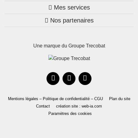
Mes services
Nos annonces
Bretagne
Nos partenaires
Mon compte Trecobois
Maison + terrain
Pays de la Loire
Nos réalisations
Mon compte Nestor
Terrains constructibles
Nouvelle-Aquitaine
Une marque du Groupe Trecobat
Parrainez un proche!
Occitanie
Actualités
Recrutement
Le Groupe
Mentions légales – Politique de confidentialité – CGU
Plan du site
Contact
création site : web-ia.com
Paramètres des cookies