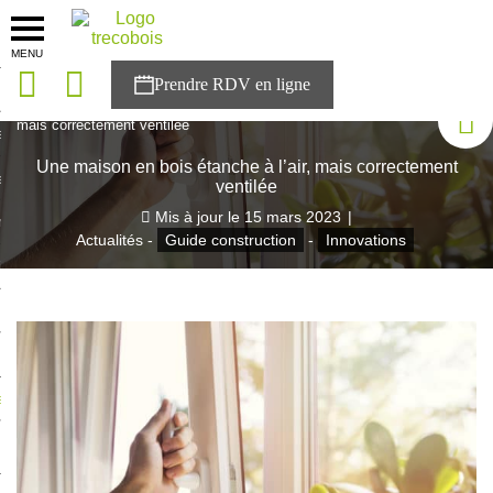
MENU
onces
Accueil
>
Blog Trecobois
>
Une maison en bois étanche à l’air,
mais correctement ventilée
sons
Une maison en bois étanche à l’air, mais correctement
es solutions
ventilée
Mis à jour le
15 mars 2023
|
nces
Actualités -
Guide construction
-
Innovations
r Trecobois
nstruction
ecter à NESTOR
ompte