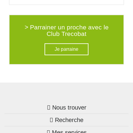
> Parrainer un proche avec le
Club Trecobat
Je parraine
Nous trouver
Recherche
Trouver une agence
Mes services