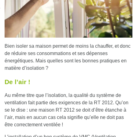
nexion
Bien isoler sa maison permet de moins la chauffer, et donc
de
réduire ses consommations
et ses
dépenses
énergétiques
. Mais quelles sont les bonnes pratiques en
matière d’
isolation
?
De l’air !
Au même titre que l’isolation, la qualité du système de
ventilation fait partie des exigences de la RT 2012. Qu’on
se le dise : une maison RT 2012 se doit d’être
étanche à
l’air
, mais en aucun cas cela signifie qu’elle ne doit pas
être correctement ventilée
!
L’installation d’un bon système de
VMC (Ventilation