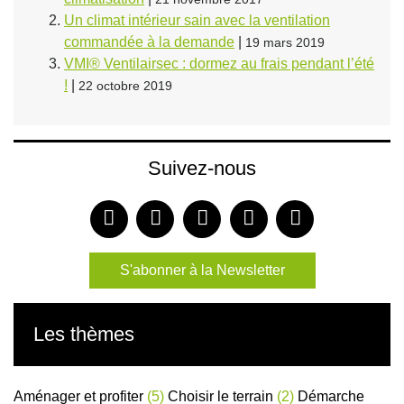
Un climat intérieur sain avec la ventilation
commandée à la demande
|
19 mars 2019
VMI® Ventilairsec : dormez au frais pendant l’été
!
|
22 octobre 2019
Suivez-nous
S'abonner à la Newsletter
Les thèmes
Aménager et profiter
(5)
Choisir le terrain
(2)
Démarche