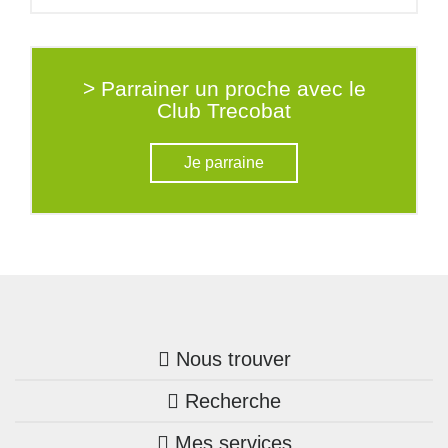
> Parrainer un proche avec le
Club Trecobat
Je parraine
Nous trouver
Recherche
Trouver une agence
Mes services
Nos annonces
Bretagne