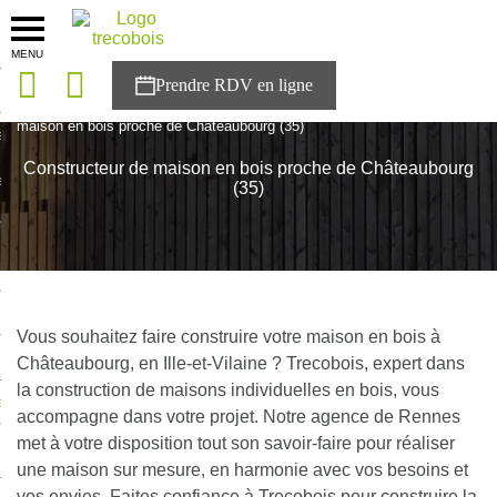
MENU
onces
Accueil
>
Agences
>
Bretagne
>
Ille-et-Vilaine
>
Constructeur de
maison en bois proche de Châteaubourg (35)
sons
Constructeur de maison en bois proche de Châteaubourg
es solutions
(35)
nces
r Trecobois
nstruction
Vous souhaitez faire construire votre maison en bois à
Châteaubourg, en Ille-et-Vilaine ? Trecobois, expert dans
la construction de maisons individuelles en bois, vous
ecter à NESTOR
accompagne dans votre projet. Notre agence de Rennes
met à votre disposition tout son savoir-faire pour réaliser
ompte
une maison sur mesure, en harmonie avec vos besoins et
vos envies. Faites confiance à Trecobois pour construire la