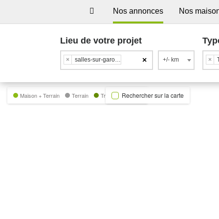
Nos annonces
Nos maiso
Lieu de votre projet
Typ
×
×
salles-sur-garonne
+/- km
×
Rechercher sur la carte
Maison + Terrain
Terrain
Trecobat Green