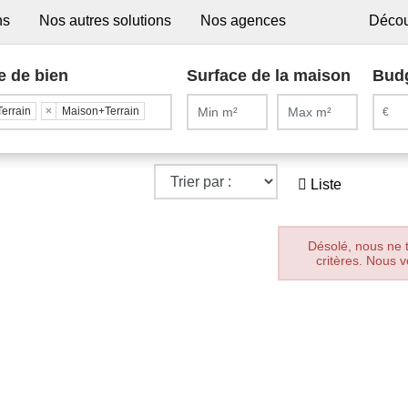
ns
Nos autres solutions
Nos agences
Décou
e de bien
Surface de la maison
Bud
Terrain
×
Maison+Terrain
Liste
Désolé, nous ne 
critères. Nous v