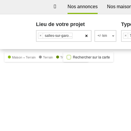
Nos annonces
Nos maiso
Lieu de votre projet
Typ
×
×
salles-sur-garonne
+/- km
×
Rechercher sur la carte
Maison + Terrain
Terrain
Trecobat Green