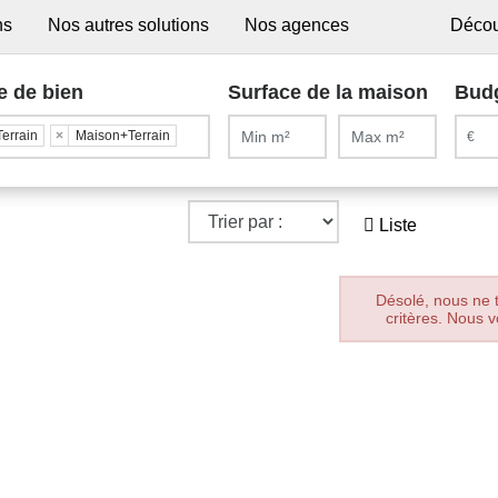
ns
Nos autres solutions
Nos agences
Décou
e de bien
Surface de la maison
Bud
Terrain
×
Maison+Terrain
Liste
Désolé, nous ne 
critères. Nous v