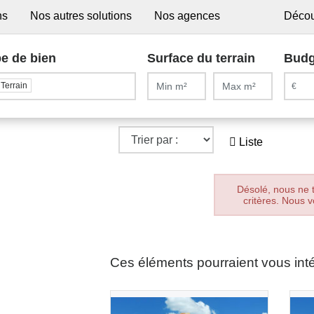
ns
Nos autres solutions
Nos agences
Décou
e de bien
Surface du terrain
Budg
Terrain
Liste
Désolé, nous ne 
critères. Nous v
Ces éléments pourraient vous int