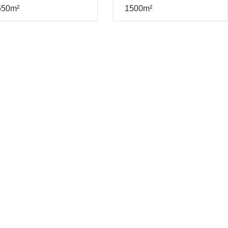
650m²
1500m²