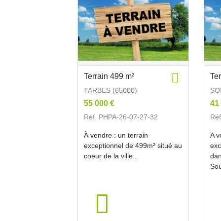
Terrain 499 m²
Te
TARBES (65000)
SO
55 000 €
41
Réf. PHPA-26-07-27-32
Réf
À vendre : un terrain
A v
exceptionnel de 499m² situé au
exc
coeur de la ville...
dan
Sou