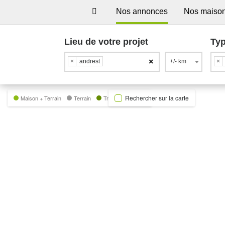
Nos annonces
Nos maiso
Lieu de votre projet
Typ
×
×
andrest
+/- km
×
Rechercher sur la carte
Maison + Terrain
Terrain
Trecobat Green