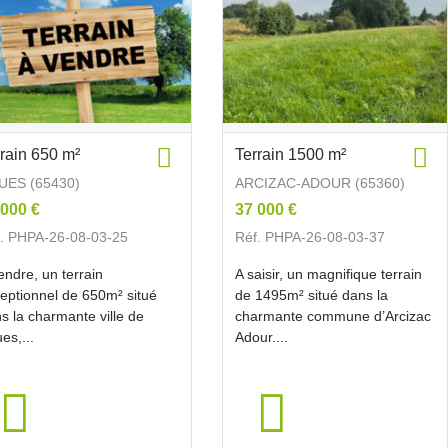
rrain 650 m²
Terrain 1500 m²
UES (65430)
ARCIZAC-ADOUR (65360)
 000 €
37 000 €
. PHPA-26-08-03-25
Réf. PHPA-26-08-03-37
endre, un terrain
A saisir, un magnifique terrain
eptionnel de 650m² situé
de 1495m² situé dans la
s la charmante ville de
charmante commune d’Arcizac
es,...
Adour....