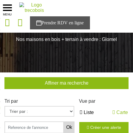
MENU
onces
Accueil
>
Nos maisons
>
Bretagne
>
Cotes-d'Armor
>
Glomel
sons
Nos maisons en bois + terrain à vendre : Glomel
es solutions
nces
r Trecobois
Affiner ma recherche
nstruction
Tri par
Vue par
ecter à NESTOR
Liste
Carte
ompte
Créer une alerte